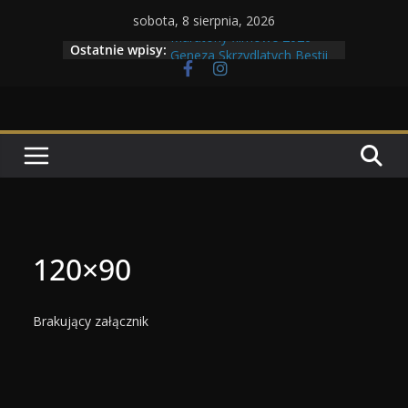
Przejdź
sobota, 8 sierpnia, 2026
do
Maratony filmowe 2026
Ostatnie wpisy:
Geneza Skrzydlatych Bestii
treści
Wojna krasnoludów z elfami
Program Tolkonu
Dzień dobry Tolk Folku!
120×90
Brakujący załącznik