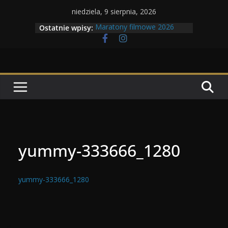
Przejdź
niedziela, 9 sierpnia, 2026
do
Maratony filmowe 2026
Ostatnie wpisy:
treści
Geneza Skrzydlatych Bestii
Wojna krasnoludów z elfami
Program Tolkonu
Dzień dobry Tolk Folku!
yummy-333666_1280
yummy-333666_1280