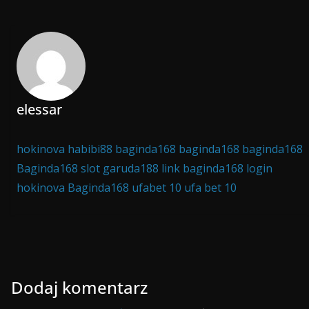
elessar
hokinova
habibi88
baginda168
baginda168
baginda168
Baginda168 slot
garuda188 link
baginda168 login
hokinova
Baginda168
ufabet 10
ufa bet 10
Dodaj komentarz