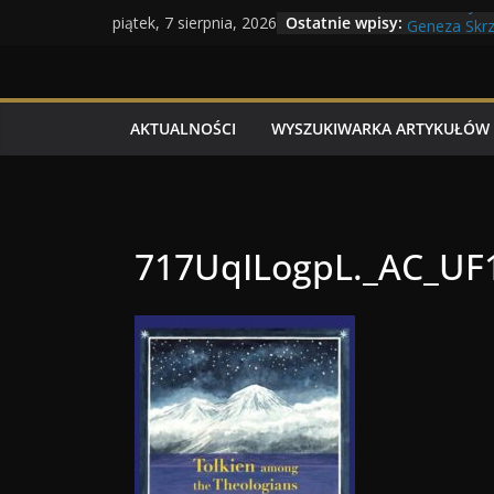
Maratony f
Przejdź
Ostatnie wpisy:
piątek, 7 sierpnia, 2026
Geneza Skrz
do
Wojna krasn
treści
Program To
Dzień dobry
AKTUALNOŚCI
WYSZUKIWARKA ARTYKUŁÓW
717UqILogpL._AC_UF