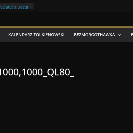
ilmowe 2026
ydlatych Bestii
oludów z elfami
lkonu
 Tolk Folku!
KALENDARZ TOLKIENOWSKI
BEZMORGOTHAWKA
1000,1000_QL80_