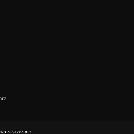
rz.
awa zastrzeżone.