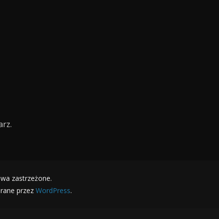
rz.
awa zastrzeżone.
erane przez
WordPress
.