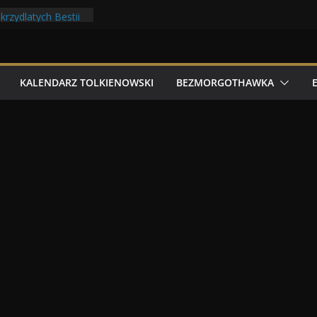
 filmowe 2026
rzydlatych Bestii
asnoludów z elfami
 Tolkonu
ry Tolk Folku!
KALENDARZ TOLKIENOWSKI
BEZMORGOTHAWKA