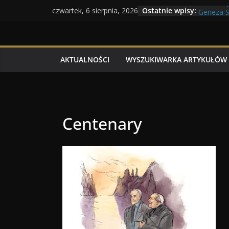
Maratony
Przejdź
Ostatnie wpisy:
czwartek, 6 sierpnia, 2026
Geneza Sk
do
Wojna kr
treści
Program
Dzień dob
AKTUALNOŚCI
WYSZUKIWARKA ARTYKUŁÓW
Centenary