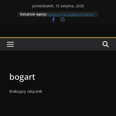
Przejdź
poniedziałek, 10 sierpnia, 2026
Maratony filmowe 2026
do
Ostatnie wpisy:
Geneza Skrzydlatych Bestii
treści
Wojna krasnoludów z elfami
Program Tolkonu
Dzień dobry Tolk Folku!
bogart
Brakujący załącznik