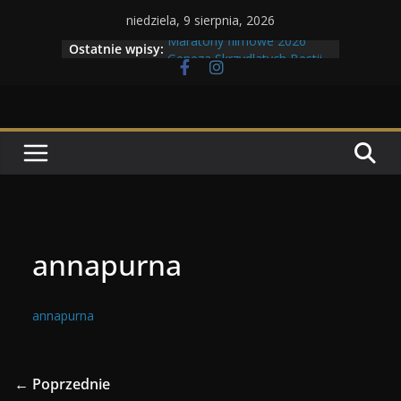
Przejdź
niedziela, 9 sierpnia, 2026
do
Maratony filmowe 2026
Ostatnie wpisy:
Geneza Skrzydlatych Bestii
treści
Wojna krasnoludów z elfami
Program Tolkonu
Dzień dobry Tolk Folku!
annapurna
annapurna
← Poprzednie