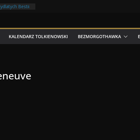
ilmowe 2026
ydlatych Bestii
oludów z elfami
lkonu
 Tolk Folku!
KALENDARZ TOLKIENOWSKI
BEZMORGOTHAWKA
leneuve