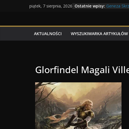
Maratony f
Przejdź
Ostatnie wpisy:
piątek, 7 sierpnia, 2026
Geneza Skrz
do
Wojna krasn
Program To
treści
Dzień dobry
AKTUALNOŚCI
WYSZUKIWARKA ARTYKUŁÓW
Glorfindel Magali Vil