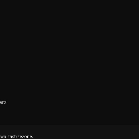
rz.
awa zastrzeżone.