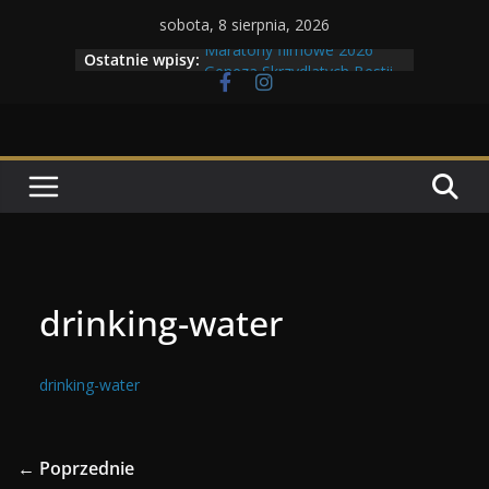
Przejdź
sobota, 8 sierpnia, 2026
do
Maratony filmowe 2026
Ostatnie wpisy:
treści
Geneza Skrzydlatych Bestii
Wojna krasnoludów z elfami
Program Tolkonu
Dzień dobry Tolk Folku!
drinking-water
drinking-water
← Poprzednie