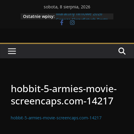
Przejdź
sobota, 8 sierpnia, 2026
do
Maratony filmowe 2026
Ostatnie wpisy:
treści
Geneza Skrzydlatych Bestii
Wojna krasnoludów z elfami
Program Tolkonu
Dzień dobry Tolk Folku!
hobbit-5-armies-movie-
screencaps.com-14217
hobbit-5-armies-movie-screencaps.com-14217