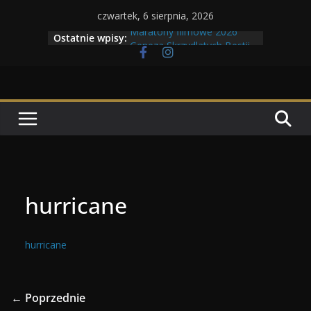
Przejdź
czwartek, 6 sierpnia, 2026
do
Maratony filmowe 2026
Ostatnie wpisy:
Geneza Skrzydlatych Bestii
treści
Wojna krasnoludów z elfami
Program Tolkonu
Dzień dobry Tolk Folku!
hurricane
hurricane
← Poprzednie