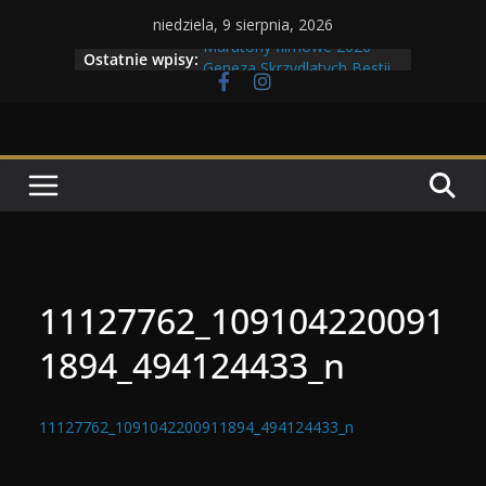
Przejdź
niedziela, 9 sierpnia, 2026
do
Maratony filmowe 2026
Ostatnie wpisy:
Geneza Skrzydlatych Bestii
treści
Wojna krasnoludów z elfami
Program Tolkonu
Dzień dobry Tolk Folku!
11127762_109104220091
1894_494124433_n
11127762_1091042200911894_494124433_n