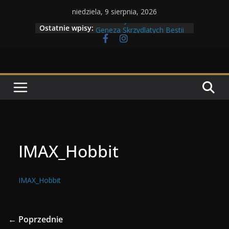
Przejdź
niedziela, 9 sierpnia, 2026
Maratony filmowe 2026
do
Ostatnie wpisy:
Geneza Skrzydlatych Bestii
treści
Wojna krasnoludów z elfami
Program Tolkonu
Dzień dobry Tolk Folku!
IMAX_Hobbit
IMAX_Hobbit
← Poprzednie