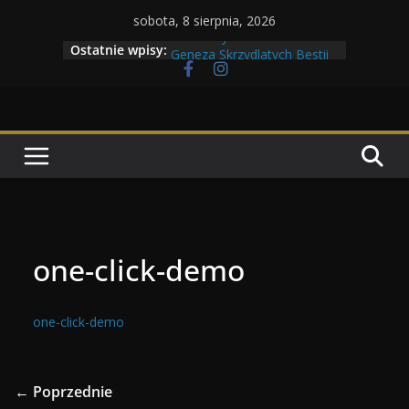
Przejdź
sobota, 8 sierpnia, 2026
do
Maratony filmowe 2026
Ostatnie wpisy:
Geneza Skrzydlatych Bestii
treści
Wojna krasnoludów z elfami
Program Tolkonu
Dzień dobry Tolk Folku!
one-click-demo
one-click-demo
← Poprzednie