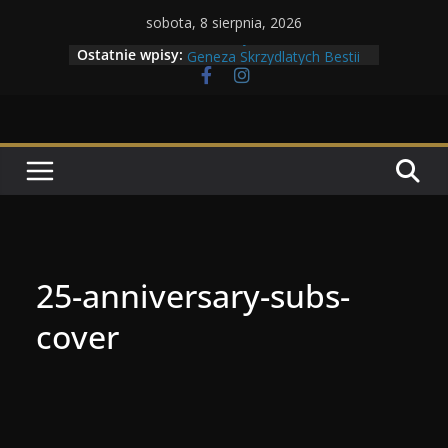
Przejdź
sobota, 8 sierpnia, 2026
Maratony filmowe 2026
do
Ostatnie wpisy:
Geneza Skrzydlatych Bestii
treści
Wojna krasnoludów z elfami
Program Tolkonu
Dzień dobry Tolk Folku!
25-anniversary-subs-
cover