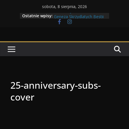
Przejdź
sobota, 8 sierpnia, 2026
Maratony filmowe 2026
do
Ostatnie wpisy:
Geneza Skrzydlatych Bestii
treści
Wojna krasnoludów z elfami
Program Tolkonu
Dzień dobry Tolk Folku!
25-anniversary-subs-
cover