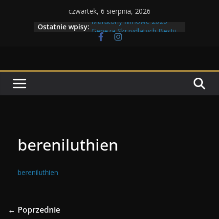
Przejdź
czwartek, 6 sierpnia, 2026
do
Maratony filmowe 2026
Ostatnie wpisy:
Geneza Skrzydlatych Bestii
treści
Wojna krasnoludów z elfami
Program Tolkonu
Dzień dobry Tolk Folku!
bereniluthien
bereniluthien
← Poprzednie