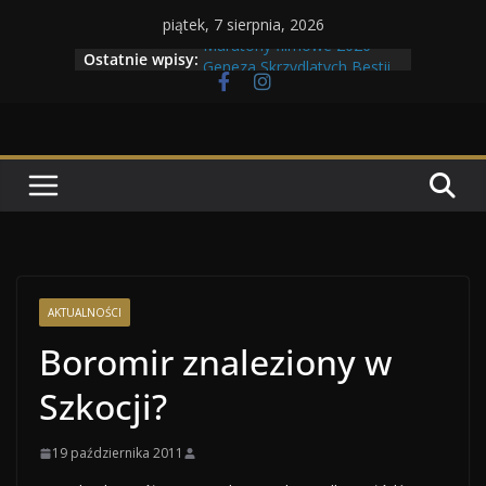
Przejdź
piątek, 7 sierpnia, 2026
do
Maratony filmowe 2026
Ostatnie wpisy:
Geneza Skrzydlatych Bestii
treści
Wojna krasnoludów z elfami
Program Tolkonu
Dzień dobry Tolk Folku!
AKTUALNOŚCI
Boromir znaleziony w
Szkocji?
19 października 2011