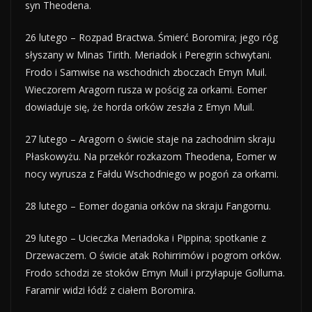
syn Theodena.
26 lutego – Rozpad Bractwa. Śmierć Boromira; jego róg
słyszany w Minas Tirith. Meriadok i Peregrin schwytani.
Frodo i Samwise na wschodnich zboczach Emyn Muil.
Wieczorem Aragorn rusza w pościg za orkami. Eomer
dowiaduje się, że horda orków zeszła z Emyn Muil.
27 lutego – Aragorn o świcie staje na zachodnim skraju
Płaskowyżu. Na przekór rozkazom Theodena, Eomer w
nocy wyrusza z Fałdu Wschodniego w pogoń za orkami.
28 lutego – Eomer dogania orków na skraju Fangornu.
29 lutego – Ucieczka Meriadoka i Pippina; spotkanie z
Drzewaczem. O świcie atak Rohirrimów i pogrom orków.
Frodo schodzi ze stoków Emyn Muil i przyłapuje Golluma.
Faramir widzi łódź z ciałem Boromira.