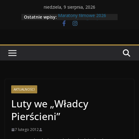
Przejdź
niedziela, 9 sierpnia, 2026
do
Maratony filmowe 2026
Ostatnie wpisy:
treści
Geneza Skrzydlatych Bestii
Wojna krasnoludów z elfami
Program Tolkonu
Dzień dobry Tolk Folku!
AKTUALNOŚCI
Luty we „Władcy
Pierścieni”
7 lutego 2012