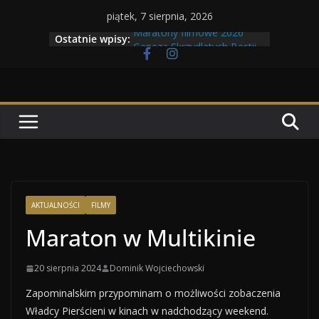
Przejdź
piątek, 7 sierpnia, 2026
do
Maratony filmowe 2026
Ostatnie wpisy:
treści
Geneza Skrzydlatych Bestii
Wojna krasnoludów z elfami
Program Tolkonu
Dzień dobry Tolk Folku!
AKTUALNOŚCI
FILMY
Maraton w Multikinie
20 sierpnia 2024
Dominik Wojciechowski
Zapominalskim przypominam o możliwości zobaczenia
Władcy Pierścieni w kinach w nadchodzący weekend.