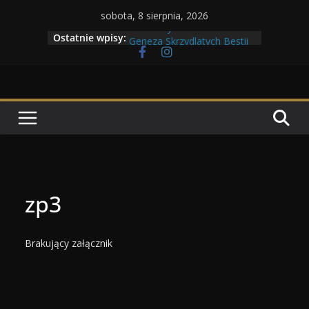
Przejdź
sobota, 8 sierpnia, 2026
do
Maratony filmowe 2026
Ostatnie wpisy:
Geneza Skrzydlatych Bestii
treści
Wojna krasnoludów z elfami
Program Tolkonu
Dzień dobry Tolk Folku!
zp3
Brakujący załącznik