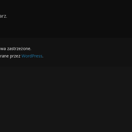
rz.
awa zastrzeżone.
erane przez
WordPress
.