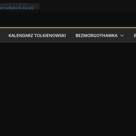
 filmowe 2026
rzydlatych Bestii
asnoludów z elfami
Tolkonu
ry Tolk Folku!
KALENDARZ TOLKIENOWSKI
BEZMORGOTHAWKA