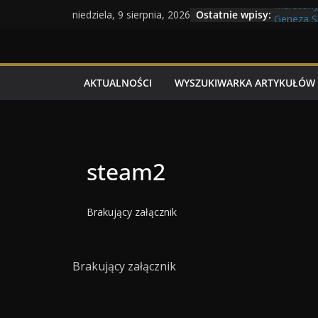
Przejdź
Maratony
Ostatnie wpisy:
niedziela, 9 sierpnia, 2026
Geneza Sk
do
Wojna kr
treści
Program 
Dzień dob
AKTUALNOŚCI
WYSZUKIWARKA ARTYKUŁÓW
steam2
Brakujący załącznik
Brakujący załącznik