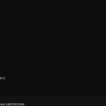
rz.
awa zastrzeżone.