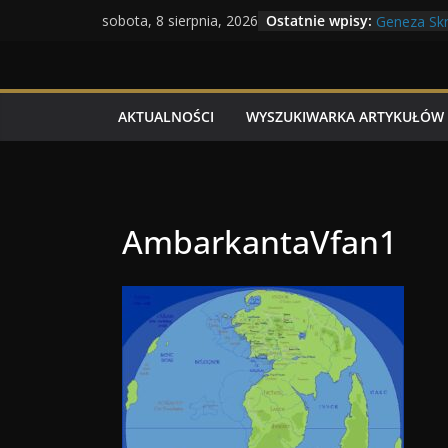
Maratony 
Przejdź
Ostatnie wpisy:
sobota, 8 sierpnia, 2026
Geneza Skr
do
Wojna kras
Program T
treści
Dzień dobr
AKTUALNOŚCI
WYSZUKIWARKA ARTYKUŁÓW
AmbarkantaVfan1