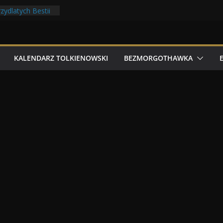
filmowe 2026
zydlatych Bestii
noludów z elfami
olkonu
y Tolk Folku!
KALENDARZ TOLKIENOWSKI
BEZMORGOTHAWKA