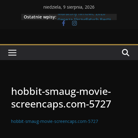
Przejdź
niedziela, 9 sierpnia, 2026
do
Maratony filmowe 2026
Ostatnie wpisy:
Geneza Skrzydlatych Bestii
treści
Wojna krasnoludów z elfami
Program Tolkonu
Dzień dobry Tolk Folku!
hobbit-smaug-movie-
screencaps.com-5727
hobbit-smaug-movie-screencaps.com-5727