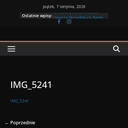
Przejdź
piątek, 7 sierpnia, 2026
do
Maratony filmowe 2026
Ostatnie wpisy:
Geneza Skrzydlatych Bestii
treści
Wojna krasnoludów z elfami
Program Tolkonu
Dzień dobry Tolk Folku!
IMG_5241
IMG_5241
← Poprzednie