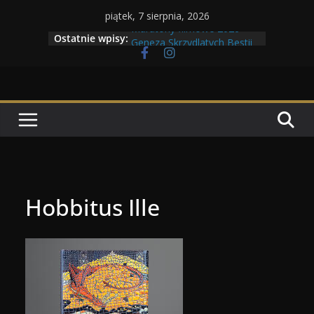
Przejdź
piątek, 7 sierpnia, 2026
do
Maratony filmowe 2026
Ostatnie wpisy:
Geneza Skrzydlatych Bestii
treści
Wojna krasnoludów z elfami
Program Tolkonu
Dzień dobry Tolk Folku!
Hobbitus Ille