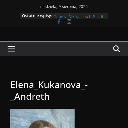
Przejdź
niedziela, 9 sierpnia, 2026
do
Maratony filmowe 2026
Ostatnie wpisy:
Geneza Skrzydlatych Bestii
treści
Wojna krasnoludów z elfami
Program Tolkonu
Dzień dobry Tolk Folku!
Elena_Kukanova_-
_Andreth