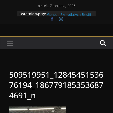
Przejdź
piątek, 7 sierpnia, 2026
do
Maratony filmowe 2026
Ostatnie wpisy:
Geneza Skrzydlatych Bestii
treści
Wojna krasnoludów z elfami
Program Tolkonu
Dzień dobry Tolk Folku!
509519951_12845451536
76194_186779185353687
4691_n