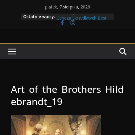
Przejdź
piątek, 7 sierpnia, 2026
do
Maratony filmowe 2026
Ostatnie wpisy:
Geneza Skrzydlatych Bestii
treści
Wojna krasnoludów z elfami
Program Tolkonu
Dzień dobry Tolk Folku!
Art_of_the_Brothers_Hild
ebrandt_19