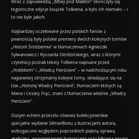
Wraz z zapowiedzią „Bitwy pod Maldon” skończyły się
tegoroczne edycje książek Tolkiena, a było ich niemało – i
to nie byle jakich.
Najbardziej oczekiwane przez polskich fanów z
pewnością były polskie premiery dwóch kolejnych tomów
„Historii Śródziemia” w tłumaczeniach Agnieszki
Sylwanowicz i Ryszarda Derdzińskiego, wraz z którymi
czytelnicy poznali teksty Tolkiena napisane przed
„Hobbitem” i „Władcą Pierścieni” – w nadchodzącym roku
najpewniej otrzymamy kolejne tomy, składające się na
tzw „Historię Władcy Pierścieni”, tłumaczem których są
Maria i Cezary Frąc, znani z tłumaczenia właśnie „Władcy
Pierścieni”.
Dużym echem przeszło również kolekcjonerskie
specjalne wydanie Silmarillionu z ilustracjami autora,
wzbogacone względem poprzednich piękną oprawą
graficzną, wspomnianymi ilustracjami oraz kilkoma innymi