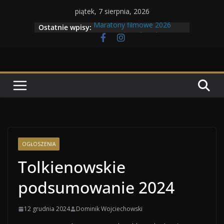
Przejdź
piątek, 7 sierpnia, 2026
do
Maratony filmowe 2026
Ostatnie wpisy:
treści
Geneza Skrzydlatych Bestii
Wojna krasnoludów z elfami
Program Tolkonu
Dzień dobry Tolk Folku!
OGŁOSZENIA
Tolkienowskie
podsumowanie 2024
12 grudnia 2024
Dominik Wojciechowski