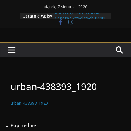
Przejdź
piątek, 7 sierpnia, 2026
do
Maratony filmowe 2026
Ostatnie wpisy:
Geneza Skrzydlatych Bestii
treści
Wojna krasnoludów z elfami
Program Tolkonu
Dzień dobry Tolk Folku!
urban-438393_1920
urban-438393_1920
← Poprzednie