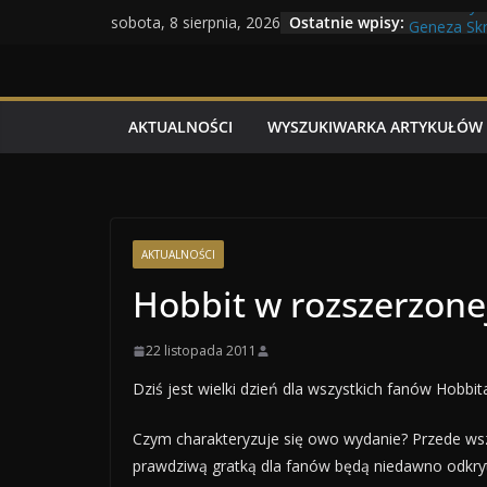
Maratony 
Przejdź
Ostatnie wpisy:
sobota, 8 sierpnia, 2026
Geneza Skr
do
Wojna kras
treści
Program T
Dzień dobr
AKTUALNOŚCI
WYSZUKIWARKA ARTYKUŁÓW
AKTUALNOŚCI
Hobbit w rozszerzonej
22 listopada 2011
Dziś jest wielki dzień dla wszystkich fanów Hobbi
Czym charakteryzuje się owo wydanie? Przede wszy
prawdziwą gratką dla fanów będą niedawno odkryte