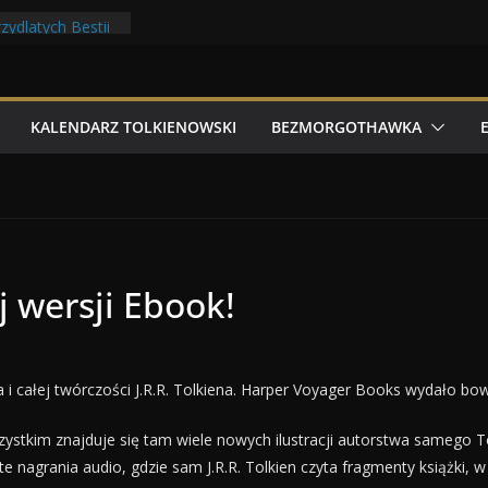
filmowe 2026
zydlatych Bestii
noludów z elfami
olkonu
y Tolk Folku!
KALENDARZ TOLKIENOWSKI
BEZMORGOTHAWKA
 wersji Ebook!
ta i całej twórczości J.R.R. Tolkiena. Harper Voyager Books wydało 
stkim znajduje się tam wiele nowych ilustracji autorstwa samego To
 nagrania audio, gdzie sam J.R.R. Tolkien czyta fragmenty książki, 