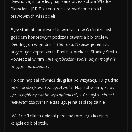
Dawno zaginione listy napisane przez autora Władcy
Pierścieni, JRR Tolkiena zostały zwrócone do ich
prawowitych właścicieli.
Były student i profesor Uniwersytetu w Oxfordzie był
gościem honorowym podczas otwarcia biblioteki w
Deddington w grudniu 1956 roku. Napisał jeden list,
przyjmując zaproszenie Pani bibliotekarz- Stanley-Smith.
Powiedział w nim:
„nie wyobrażam sobie, abym mógł nie
przyjąć zaproszenia „.
Tolkien napisał również drugi list po wizytacji, 19 grudnia,
gdzie podziękował za życzliwość. Napisał w nim, że był
„przygnębiony swoim wystąpieniem”
, które było
„słabe i
niewystarczające”
i nie zasługuje na zapłatę za nie.
W liście Tolkien obiecał przesłać tom jego kolejnej
książki do biblioteki.