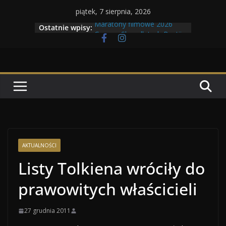
Przejdź
piątek, 7 sierpnia, 2026
do
Maratony filmowe 2026
Ostatnie wpisy:
treści
Geneza Skrzydlatych Bestii
Wojna krasnoludów z elfami
Program Tolkonu
Dzień dobry Tolk Folku!
AKTUALNOŚCI
Listy Tolkiena wróciły do
prawowitych właścicieli
27 grudnia 2011