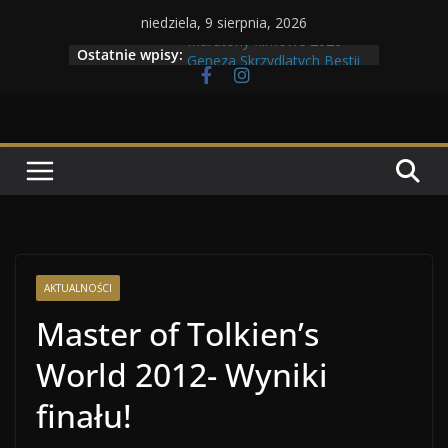
Przejdź
niedziela, 9 sierpnia, 2026
do
Maratony filmowe 2026
Ostatnie wpisy:
Geneza Skrzydlatych Bestii
treści
Wojna krasnoludów z elfami
Program Tolkonu
Dzień dobry Tolk Folku!
AKTUALNOŚCI
Master of Tolkien’s
World 2012- Wyniki
finału!