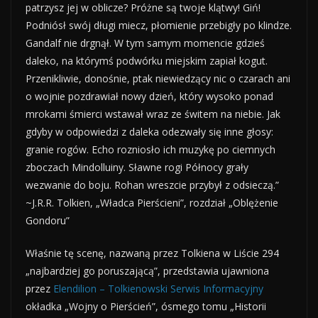
patrzysz jej w oblicze? Próżne są twoje klątwy! Giń!
Podniósł swój długi miecz, płomienie przebigły po klindze.
Gandalf nie drgnął. W tym samym momencie gdzieś
daleko, na którymś podwórku miejskim zapiał kogut.
Przenikliwie, donośnie, ptak niewiedzący nic o czarach ani
o wojnie pozdrawiał nowy dzień, który wysoko ponad
mrokami śmierci wstawał wraz ze świtem na niebie. Jak
gdyby w odpowiedzi z daleka odezwały się inne głosy:
granie rogów. Echo rozniosło ich muzykę po ciemnych
zboczach Mindolluiny. Sławne rogi Północy grały
wezwanie do boju. Rohan wreszcie przybył z odsieczą.”
~J.R.R. Tolkien, „Władca Pierścieni”, rozdział „Oblężenie
Gondoru”
Właśnie tę scenę, nazwaną przez Tolkiena w Liście 294
„najbardziej go poruszającą”, przedstawia ujawniona
przez
Elendilion – Tolkienowski Serwis Informacyjny
okładka „Wojny o Pierścień”, ósmego tomu „Historii