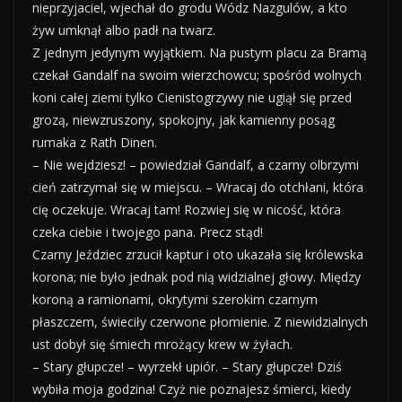
nieprzyjaciel, wjechał do grodu Wódz Nazgulów, a kto
żyw umknął albo padł na twarz.
Z jednym jedynym wyjątkiem. Na pustym placu za Bramą
czekał Gandalf na swoim wierzchowcu; spośród wolnych
koni całej ziemi tylko Cienistogrzywy nie ugiął się przed
grozą, niewzruszony, spokojny, jak kamienny posąg
rumaka z Rath Dinen.
– Nie wejdziesz! – powiedział Gandalf, a czarny olbrzymi
cień zatrzymał się w miejscu. – Wracaj do otchłani, która
cię oczekuje. Wracaj tam! Rozwiej się w nicość, która
czeka ciebie i twojego pana. Precz stąd!
Czarny Jeździec zrzucił kaptur i oto ukazała się królewska
korona; nie było jednak pod nią widzialnej głowy. Między
koroną a ramionami, okrytymi szerokim czarnym
płaszczem, świeciły czerwone płomienie. Z niewidzialnych
ust dobył się śmiech mrożący krew w żyłach.
– Stary głupcze! – wyrzekł upiór. – Stary głupcze! Dziś
wybiła moja godzina! Czyż nie poznajesz śmierci, kiedy