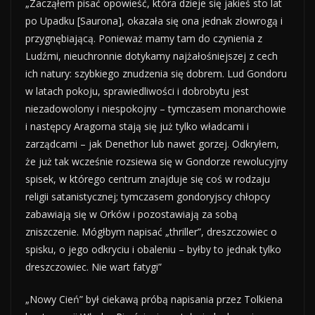
„Zacząłem pisać opowieść, która dzieje się jakieś sto lat
po Upadku [Saurona], okazała się ona jednak złowrogą i
przygnębiającą. Ponieważ mamy tam do czynienia z
Ludźmi, nieuchronnie dotykamy najżałośniejszej z cech
ich natury: szybkiego znudzenia się dobrem. Lud Gondoru
w latach pokoju, sprawiedliwości i dobrobytu jest
niezadowolony i niespokojny – tymczasem monarchowie
i następcy Aragorna stają się już tylko władcami i
zarządcami – jak Denethor lub nawet gorzej. Odkryłem,
że już tak wcześnie rozsiewa się w Gondorze rewolucyjny
spisek, w którego centrum znajduje się coś w rodzaju
religii satanistycznej; tymczasem gondoryjscy chłopcy
zabawiają się w Orków i pozostawiają za sobą
zniszczenie. Mógłbym napisać „thriller”, dreszczowiec o
spisku, o jego odkryciu i obaleniu – byłby to jednak tylko
dreszczowiec. Nie wart fatygi”
„Nowy Cień” był ciekawą próbą napisania przez Tolkiena