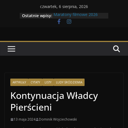
Przejdź
czwartek, 6 sierpnia, 2026
do
Maratony filmowe 2026
Ostatnie wpisy:
treści
Geneza Skrzydlatych Bestii
Wojna krasnoludów z elfami
Program Tolkonu
Dzień dobry Tolk Folku!
ARTYKUŁY
CYTATY
LISTY
LUDY ŚRÓDZIEMIA
Kontynuacja Władcy
Pierścieni
13 maja 2024
Dominik Wojciechowski