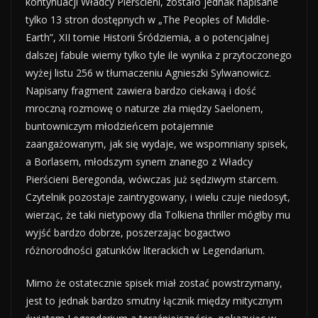
kontynuacji Władcy Pierścieni, zostało jednak napisane
tylko 13 stron dostępnych w „The Peoples of Middle-
Earth”, XII tomie Historii Śródziemia, a o potencjalnej
dalszej fabule wiemy tylko tyle ile wynika z przytoczonego
wyżej listu 256 w tłumaczeniu Agnieszki Sylwanowicz.
Napisany fragment zawiera bardzo ciekawą i dość
mroczną rozmowę o naturze zła między Saelonem,
buntowniczym młodzieńcem potajemnie
zaangażowanym, jak się wydaje, we wspomniany spisek,
a Borlasem, młodszym synem znanego z Władcy
Pierścieni Beregonda, wówczas już sędziwym starcem.
Czytelnik pozostaje zaintrygowany, i wielu czuje niedosyt,
wierząc, że taki nietypowy dla Tolkiena thriller mógłby mu
wyjść bardzo dobrze, poszerzając bogactwo
różnorodności gatunków literackich w Legendarium.
Mimo że ostatecznie spisek miał zostać powstrzymany,
jest to jednak bardzo smutny łącznik między mitycznym