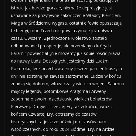
światem Legendarium a teraźniejszością, pokazując w
istocie jak bardzo gorzkie, niemalże depresyjne jest
uznawane za pozytywne zakończenie Władcy Pierścieni.
Magia w Śródziemiu wygasa, ostatni elfowie opuszczają
te brzegi, moc Trzech nie powstrzymuje już upływu
czasu. Owszem, Zjednoczone Królestwo zostało
odbudowane i prosperuje, ale przemiany o których
Faramir powiedział „nie możemy już sobie rościć prawa
do nazwy Ludzi Dostojnych. Jesteśmy dziś Ludźmi
Półmroku, lecz przechowujemy jeszcze pamięć lepszych
dni” nie zostaną na zawsze zatrzymane. Ludzie w końcu
znudzą się dobrem, włożą czasy wielkich wojen i Saurona
między legendy, potomkowie Aragorna i Arweny
zapomną o swoim dziedzictwie wielkich bohaterów
Pierwszej, Drugiej i Trzeciej Ery, aż w końcu, wraz z
końcem Czwartej Ery, dotrzemy do czasów
historycznych, a jeszcze później do czasów nam
współczesnych, do roku 2024 Siódmej Ery, na Ardzie