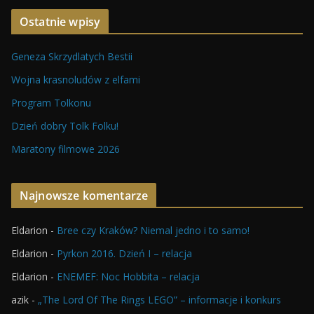
Ostatnie wpisy
Geneza Skrzydlatych Bestii
Wojna krasnoludów z elfami
Program Tolkonu
Dzień dobry Tolk Folku!
Maratony filmowe 2026
Najnowsze komentarze
Eldarion
-
Bree czy Kraków? Niemal jedno i to samo!
Eldarion
-
Pyrkon 2016. Dzień I – relacja
Eldarion
-
ENEMEF: Noc Hobbita – relacja
azik
-
„The Lord Of The Rings LEGO” – informacje i konkurs