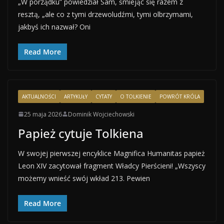
„W porządku” powiedział Sam, śmiejąc się razem z
resztą, „ale co z tymi drzewoludźmi, tymi olbrzymami,
jakbyś ich nazwał? Oni
Read More
AKTUALNOŚCI
ARTYKUŁY
CYTATY
O TOLKIENIE
POWRÓT KRÓLA
25 maja 2026
Dominik Wojciechowski
Papież cytuje Tolkiena
W swojej pierwszej encyklice Magnifica Humanitas papież
Leon XIV zacytował fragment Władcy Pierścieni! „Wszyscy
możemy wnieść swój wkład 213. Pewien
Read More