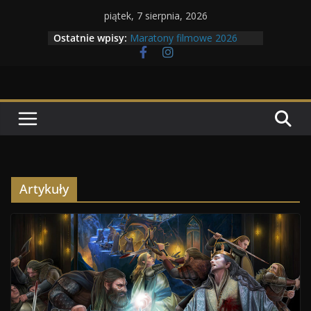
Przejdź
piątek, 7 sierpnia, 2026
do
Ostatnie wpisy:
Maratony filmowe 2026
treści
Geneza Skrzydlatych Bestii
Wojna krasnoludów z elfami
Program Tolkonu
Dzień dobry Tolk Folku!
Artykuły