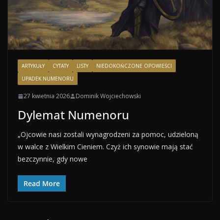
ARTYKUŁY
CYTATY
LISTY
NIEDOKOŃCZONE OPOWIEŚCI
UPADEK NUMENORU
27 kwietnia 2026
Dominik Wojciechowski
Dylemat Numenoru
„Ojcowie nasi zostali wynagrodzeni za pomoc, udzieloną
w walce z Wielkim Cieniem. Czyż ich synowie mają stać
bezczynnie, gdy nowe
Read More