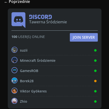
← Poprzednie
Tawerna Śródziemie
100
USER(S) ONLINE
JOIN SERVER
suzii
Minecraft Śródziemie
GamesROB
Borek28
Viktor Gyökeres
Zhio