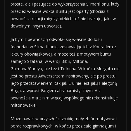
proste, ale i pasujące do wykorzystania Silmarillionu, któy
przecież właśnie wokół Buntu jest oparty (chociaż z
pewnością relacji międzyludzkich też nie brakuje, jak i w
dowolnym innym utworze).
Ja bym z pewnością odwołał się właśnie do losu
feanorian w Silmarillionie, zestawiając ich z Konradem z
lektury obowiązkowej, a może też z motywem buntu
samego Szatana, w wersji Biblii, Miltona,
Gaimana/Careya, ale też i Tolkiena. W końcu Morgoth nie
jest po prostu Adwersarzem inspirowany, ale po prostu
jego przedstawieniem, tak jak Eru nie jest jakąś alegorią
Boga, a wprost Bogiem abrahamistycznym. A z
pewnością ma z nim więcej wspólnego niż rekonstrukcje
miltonowskie.
Może nawet w przyszłości zrobię mały zbiór motywów i
porad rozprawkowych, w końcu przez całe gimnazjum i