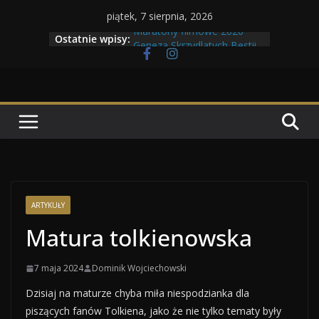
Przejdź
piątek, 7 sierpnia, 2026
do
Maratony filmowe 2026
Ostatnie wpisy:
Geneza Skrzydlatych Bestii
treści
Wojna krasnoludów z elfami
Program Tolkonu
Dzień dobry Tolk Folku!
ARTYKUŁY
Matura tolkienowska
7 maja 2024
Dominik Wojciechowski
Dzisiaj na maturze chyba miła niespodzianka dla
piszących fanów Tolkiena, jako że nie tylko tematy były