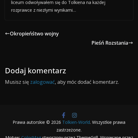
liceum odwoływałem się do Tolkiena na każdej
rozprawce z niezłymi wynikami…
Okropieńśtwo wojny
Pieśń Rozstania
Dodaj komentarz
Musisz się
zalogować
, aby móc dodać komentarz.
Prawa autorskie © 2026
Tolkien-World
. Wszystkie prawa
zastrzeżone.
Motyw:
ColorMag
stworzony przez ThemeGrill. Wspierane przez