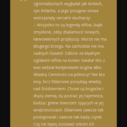
zgromadzonych wyglądał jak Amlach,
syn Imlacha, a jego posępne słowa
wstrząsnęły sercami słuchaczy:
– Wszystko to są legendy elfów, bajki
zmyślone, żeby zbałamucić nowych,
łatwowiernych przybyszy. Morze nie ma
drugiego brzegu. Na zachodzie nie ma
żadnych Świateł. Szliście za błędnym
ognikiem elfów na koniec świata! Kto z
was widział kiedykolwiek bogów albo
Władcę Ciemności na północy? Nie kto
inny, lecz Eldarowie pożądają władzy
nad Śródziemiem. Chciwi są bogactw i
drążą ziemię, by poznać jej tajemnice,
budząc gniew stworzeń żyjących w jej
wnętrznościach. Eldarowie zawsze tak
postępowali i zawsze tak będą czynili.
Czy nie lepiej zostawić orkom ich