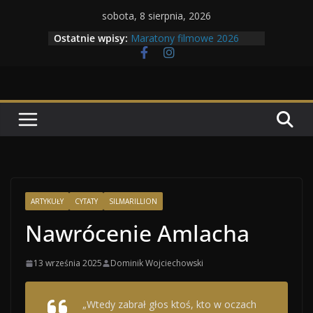
Przejdź
sobota, 8 sierpnia, 2026
do
Ostatnie wpisy:
Maratony filmowe 2026
treści
Geneza Skrzydlatych Bestii
Wojna krasnoludów z elfami
Program Tolkonu
Dzień dobry Tolk Folku!
ARTYKUŁY
CYTATY
SILMARILLION
Nawrócenie Amlacha
13 września 2025
Dominik Wojciechowski
„Wtedy zabrał głos ktoś, kto w oczach