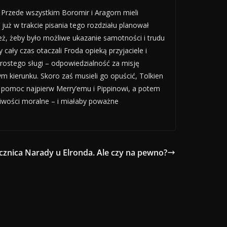
 Przede wszystkim Boromir i Aragorn mieli
uż w trakcie pisania tego rozdziału planował
eż, żeby było możliwe ukazanie samotności i trudu
ały czas otaczali Froda opieką przyjaciele i
rostego sługi – odpowiedzialność za misję
 kierunku. Skoro zaś musieli go opuścić, Tolkien
 na pomoc najpierw Merry’emu i Pippinowi, a potem
pliwości moralne – i miałaby poważne
cznica Narady u Elronda. Ale czy na pewno?