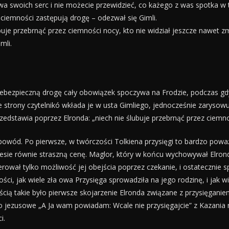
wa swoich serc i nie możecie przewidzieć, co każego z was spotka w
 ciemności zastępują drogę – odezwał się Gimli.
buje przebrnąć przez ciemności nocy, kto nie widział jeszcze nawet z
mli.
niebezpieczną drogę cały obowiązek spoczywa na Frodzie, podczas gd
 strony czytelnikó wkłada je w usta Gimliego, jednocześnie zarysowu
edstawia poprzez Elronda: „niech nie ślubuje przebrnąć przez ciemnoś
y powód. Po pierwsze, w twórczości Tolkiena przysięgi to bardzo po
niesie równie straszną cenę. Maglor, który w końcu wychowywał Elrond
erował tylko możliwość jej obejścia poprzez czekanie, i ostatecznie 
, jak wiele zła owa Przysięga sprowadziła na jego rodzinę, i jak wie
ścią takie było pierwsze skojarzenie Elronda związane z przysięganiem
o jezusowe „A Ja wam powiadam: Wcale nie przysięgajcie” z Kazani
i.