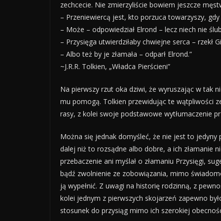
zechcecie. Nie zmierzyliście bowiem jeszcze męst
– Przeniewiercą jest, kto porzuca towarzyszy, gdy
– Może – odpowiedział Elrond – lecz niech nie ślu
– Przysięga utwierdziłaby chwiejne serca – rzekł Gi
– Albo też by je złamała – odparł Elrond.”
~J.R.R. Tolkien, „Władca Pierścieni”
Na pierwszy rzut oka dziwi, że wyruszając w tak 
mu pomogą. Tolkien przewidując te wątpliwości ze
rasy, z kolei swoje podstawowe wytłumaczenie prz
Można się jednak domyśleć, że nie jest to jedyn
dalej niż to rozsądne albo dobre, a ich złamanie 
przebaczenie ani myślał o złamaniu Przysięgi, sug
bądź zwolnienie ze zobowiązania, mimo świadomości
ją wypełnić. Z uwagi na historię rodzinną, z pewno
kolei jednym z pierwszych skojarzeń zapewno był
stosunek do przysiąg mimo ich szerokiej obecnośc