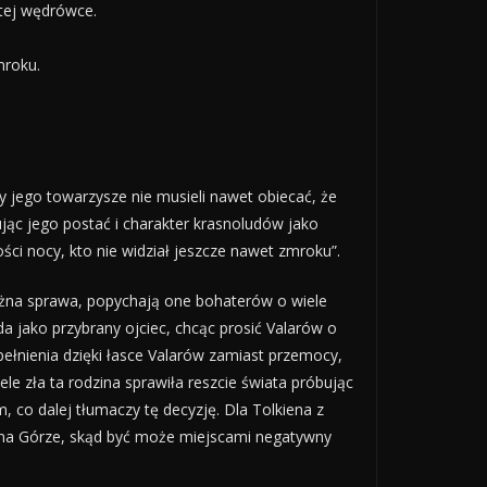
 tej wędrówce.
mroku.
y jego towarzysze nie musieli nawet obiecać, że
jąc jego postać i charakter krasnoludów jako
ci nocy, kto nie widział jeszcze nawet zmroku”.
ważna sprawa, popychają one bohaterów o wiele
a jako przybrany ojciec, chcąc prosić Valarów o
spełnienia dzięki łasce Valarów zamiast przemocy,
le zła ta rodzina sprawiła reszcie świata próbując
, co dalej tłumaczy tę decyzję. Dla Tolkiena z
a na Górze, skąd być może miejscami negatywny