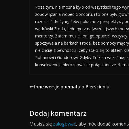
Poza tym, nie można było od wszystkich tego wym
zobowiązania wobec Gondoru, i to one były główny
rozdzielić drużynę, żeby pokazać z perspektywy b
wędrówki Froda, jednego z najważniejszych motywów
mentorzy. Zatem musieli oni go opuścić, wszyscy
spoczywała na barkach Froda, bez pomocy mądrych
nie chciał z pewnością, żeby stało się to aktem k
Rohanowi i Gondorowi. Gdyby Tolkien wcześniej zmu
konsekwencje nierozerwalnie połączone ze złaman
Inne wersje poematu o Pierścieniu
Dodaj komentarz
Musisz się
zalogować
, aby móc dodać komenta