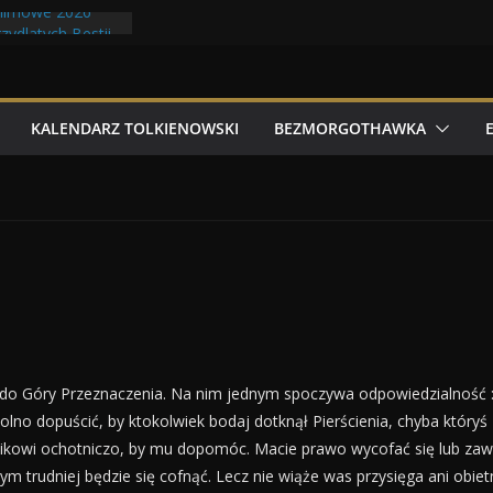
filmowe 2026
zydlatych Bestii
noludów z elfami
olkonu
y Tolk Folku!
KALENDARZ TOLKIENOWSKI
BEZMORGOTHAWKA
ia do Góry Przeznaczenia. Na nim jednym spoczywa odpowiedzialność :
wolno dopuścić, by ktokolwiek bodaj dotknął Pierścienia, chyba któryś 
owi ochotniczo, by mu dopomóc. Macie prawo wycofać się lub zawrócić
ym trudniej będzie się cofnąć. Lecz nie wiąże was przysięga ani obietni