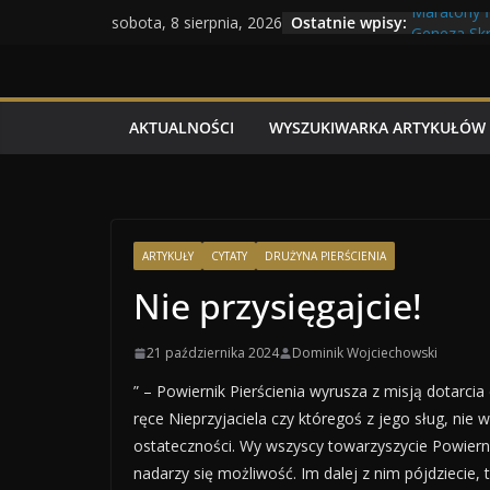
Przejdź
Maratony 
Ostatnie wpisy:
sobota, 8 sierpnia, 2026
Geneza Skr
do
Wojna kras
treści
Program T
Dzień dobr
AKTUALNOŚCI
WYSZUKIWARKA ARTYKUŁÓW
ARTYKUŁY
CYTATY
DRUŻYNA PIERŚCIENIA
Nie przysięgajcie!
21 października 2024
Dominik Wojciechowski
” – Powiernik Pierścienia wyrusza z misją dotarc
ręce Nieprzyjaciela czy któregoś z jego sług, nie 
ostateczności. Wy wszyscy towarzyszycie Powiernik
nadarzy się możliwość. Im dalej z nim pójdziecie, t