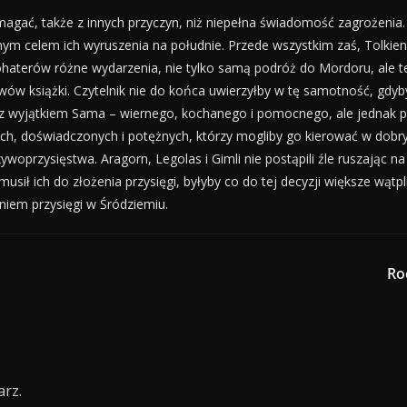
agać, także z innych przyczyn, niż niepełna świadomość zagrożenia.
m celem ich wyruszenia na południe. Przede wszystkim zaś, Tolkien j
ohaterów różne wydarzenia, nie tylko samą podróż do Mordoru, ale t
 książki. Czytelnik nie do końca uwierzyłby w tę samotność, gdyby c
 z wyjątkiem Sama – wiernego, kochanego i pomocnego, ale jednak p
, doświadczonych i potężnych, którzy mogliby go kierować w dobrym
rzywoprzysięstwa. Aragorn, Legolas i Gimli nie postąpili źle ruszając
sił ich do złożenia przysięgi, byłyby co do tej decyzji większe wąt
iem przysięgi w Śródziemiu.
Ro
rz.