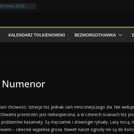
filmowe 2026
zydlatych Bestii
noludów z elfami
olkonu
y Tolk Folku!
KALENDARZ TOLKIENOWSKI
BEZMORGOTHAWKA
a Numenor
i cień chciwości. Istnieje też jednak cień mroczniejszego zła. Nie wid
 Otwarta przestrzeń jest niebezpieczna, a w czterech ścianach też je
 podziemne kazamaty. Są męczarnie i złowrogie rytuały. Lasy nocą, ni
drzewami – obecnie wypełnia groza. Nawet nasze ogrody nie są do koń