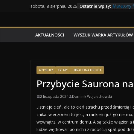
Przejdź
Ostatnie wpisy:
Maratony 
sobota, 8 sierpnia, 2026
do
Geneza Skr
Wojna kras
treści
Program T
Dzień dobr
AKTUALNOŚCI
WYSZUKIWARKA ARTYKUŁÓW
ARTYKUŁY
CYTATY
UTRACONA DROGA
Przybycie Saurona n
2 listopada 2024
Dominik Wojciechowski
„Istnieje cień, ale to cień strachu przed śmiercią 
znika: wieczorem tu jest, a rankiem już go nie ma.
wewnątrz, w centrum domu. A są także więzienia i
ludzie wędrowali po nich i z radością spali pod 