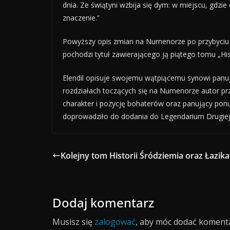
dnia. Ze świątyni wzbija się dym: w miejscu, gdzi
znaczenie.”
Powyższy opis zmian na Numenorze po przybyciu S
pochodzi tytuł zawierającego ją piątego tomu „Hi
Elendil opisuje swojemu wątpiącemu synowi panuj
rozdziałach toczących się na Numenorze autor prz
charakter i pozycję bohaterów oraz panujący ponu
doprowadziło do dodania do Legendarium Drugiej, 
Kolejny tom Historii Śródziemia oraz Łazik
Dodaj komentarz
Musisz się
zalogować
, aby móc dodać komenta