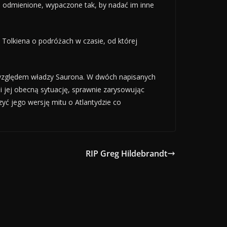
dź odmienione, wypaczone tak, by nadać im inne
Tolkiena o podróżach w czasie, od której
i względem władzy Saurona. W dwóch napisanych
i jej obecną sytuację, sprawnie zarysowując
yć jego wersję mitu o Atlantydzie co
RIP Greg Hildebrandt