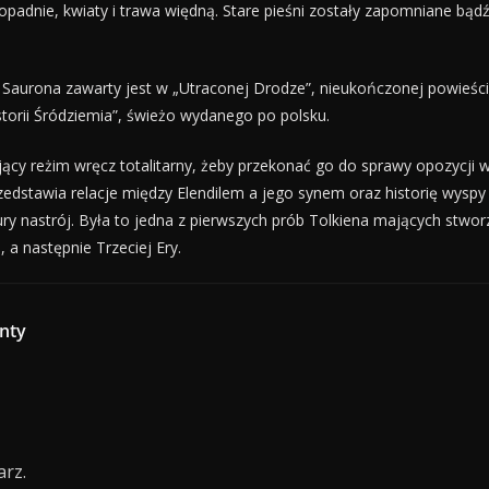
e opadnie, kwiaty i trawa więdną. Stare pieśni zostały zapomniane bą
aurona zawarty jest w „Utraconej Drodze”, nieukończonej powieści 
storii Śródziemia”, świeżo wydanego po polsku.
ący reżim wręcz totalitarny, żeby przekonać go do sprawy opozycj
edstawia relacje między Elendilem a jego synem oraz historię wyspy 
ry nastrój. Była to jedna z pierwszych prób Tolkiena mających stworz
a następnie Trzeciej Ery.
anty
rz.