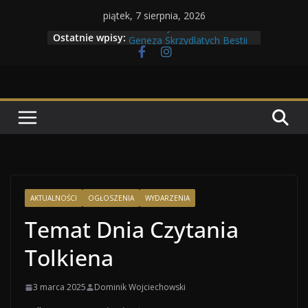
Przejdź
piątek, 7 sierpnia, 2026
do
Maratony filmowe 2026
Ostatnie wpisy:
Geneza Skrzydlatych Bestii
treści
Wojna krasnoludów z elfami
Program Tolkonu
Dzień dobry Tolk Folku!
AKTUALNOŚCI
OGŁOSZENIA
WYDARZENIA
Temat Dnia Czytania
Tolkiena
3 marca 2025
Dominik Wojciechowski