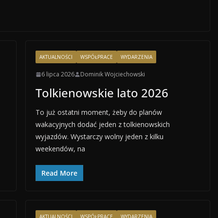
AKTUALNOŚCI
WSPÓŁPRACE
WYDARZENIA
6 lipca 2026
Dominik Wojciechowski
Tolkienowskie lato 2026
To już ostatni moment, żeby do planów
wakacyjnych dodać jeden z tolkienowskich
wyjazdów. Wystarczy wolny jeden z kilku
weekendów, na
Read More
AKTUALNOŚCI
WSPÓŁPRACE
WYDARZENIA