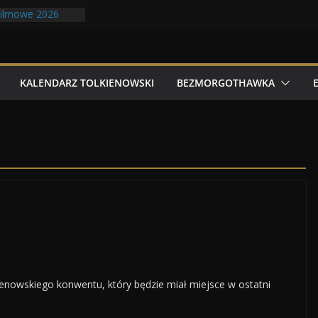
filmowe 2026
zydlatych Bestii
noludów z elfami
olkonu
y Tolk Folku!
KALENDARZ TOLKIENOWSKI
BEZMORGOTHAWKA
kienowskiego konwentu, który będzie miał miejsce w ostatni