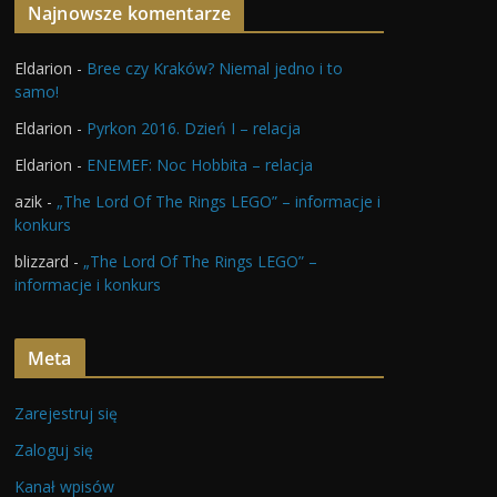
Najnowsze komentarze
Eldarion
-
Bree czy Kraków? Niemal jedno i to
samo!
Eldarion
-
Pyrkon 2016. Dzień I – relacja
Eldarion
-
ENEMEF: Noc Hobbita – relacja
azik
-
„The Lord Of The Rings LEGO” – informacje i
konkurs
blizzard
-
„The Lord Of The Rings LEGO” –
informacje i konkurs
Meta
Zarejestruj się
Zaloguj się
Kanał wpisów