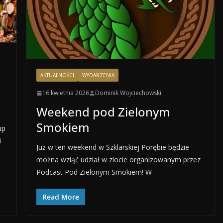
AKTUALNOŚCI
WYDARZENIA
16 kwietnia 2026
Dominik Wojciechowski
Weekend pod Zielonym
Smokiem
up
i
Już w ten weekend w Szklarskiej Porębie będzie
można wziąć udział w zlocie organizowanym przez
Podcast Pod Zielonym Smokiem! W
Read More