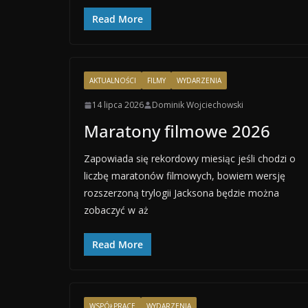
Read More
AKTUALNOŚCI
FILMY
WYDARZENIA
14 lipca 2026
Dominik Wojciechowski
Maratony filmowe 2026
Zapowiada się rekordowy miesiąc jeśli chodzi o
liczbę maratonów filmowych, bowiem wersję
rozszerzoną trylogii Jacksona będzie można
zobaczyć w aż
Read More
WSPÓŁPRACE
WYDARZENIA