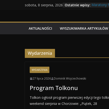
Przejdź
Ostatnie wpisy:
Maratony 
sobota, 8 sierpnia, 2026
do
Geneza Skr
Wojna kras
treści
Program T
Dzień dobr
AKTUALNOŚCI
WYSZUKIWARKA ARTYKUŁÓW
Wydarzenia
WYDARZENIA
27 lipca 2026
Dominik Wojciechowski
Program Tolkonu
Tolkon ogłosił program pierwszej edycji tego tol
weekend sierpnia w Chorzowie: „Piątek, 28