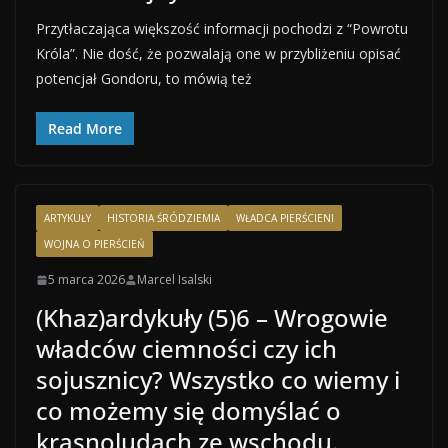
Przytłaczająca większość informacji pochodzi z “Powrotu
Króla”. Nie dość, że pozwalają one w przybliżeniu opisać
potencjał Gondoru, to mówią też
Read More
ARTYKUŁY
HISTORIA ŚRÓDZIEMIA
WŁADCA PIERŚCIENI
WOJNA O PIERŚCIEŃ
5 marca 2026
Marcel Isalski
(Khaz)ardykuły (5)6 – Wrogowie
władców ciemności czy ich
sojusznicy? Wszystko co wiemy i
co możemy się domyślać o
krasnoludach ze wschodu.