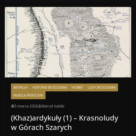
ARTYKUŁY
HISTORIA ŚRÓDZIEMIA
HOBBIT
LUDY ŚRÓDZIEMIA
WŁADCA PIERŚCIENI
5 marca 2026
Marcel Isalski
(Khaz)ardykuły (1) – Krasnoludy
w Górach Szarych