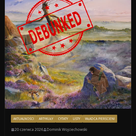
AKTUALNOŚCI
ARTYKUŁY
CYTATY
LISTY
WŁADCA PIERŚCIENI
20 czerwca 2026
Dominik Wojciechowski