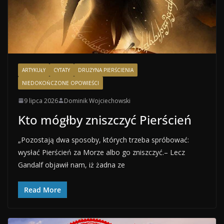
ARTYKUŁY
CYTATY
DRUŻYNA PIERŚCIENIA
NIEDOKOŃCZONE OPOWIEŚCI
9 lipca 2026
Dominik Wojciechowski
Kto mógłby zniszczyć Pierścień
„Pozostają dwa sposoby, których trzeba spróbować:
wysłać Pierścień za Morze albo go zniszczyć.– Lecz
Gandalf objawił nam, iż żadna ze
Read More