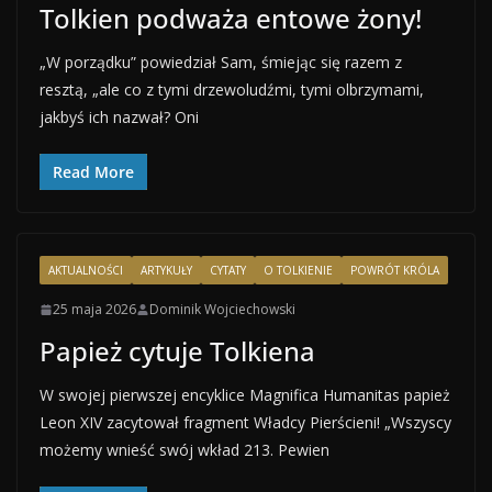
Tolkien podważa entowe żony!
„W porządku” powiedział Sam, śmiejąc się razem z
resztą, „ale co z tymi drzewoludźmi, tymi olbrzymami,
jakbyś ich nazwał? Oni
Read More
AKTUALNOŚCI
ARTYKUŁY
CYTATY
O TOLKIENIE
POWRÓT KRÓLA
25 maja 2026
Dominik Wojciechowski
Papież cytuje Tolkiena
W swojej pierwszej encyklice Magnifica Humanitas papież
Leon XIV zacytował fragment Władcy Pierścieni! „Wszyscy
możemy wnieść swój wkład 213. Pewien