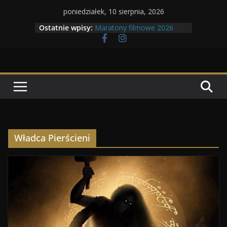
Przejdź
poniedziałek, 10 sierpnia, 2026
do
Ostatnie wpisy:
Maratony filmowe 2026
treści
Geneza Skrzydlatych Bestii
Wojna krasnoludów z elfami
Program Tolkonu
Dzień dobry Tolk Folku!
Władca Pierścieni