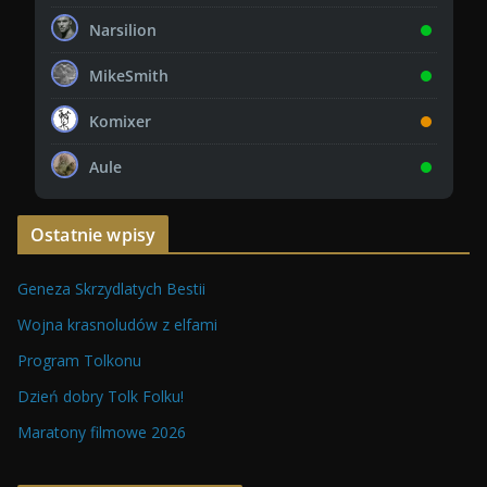
Narsilion
MikeSmith
Komixer
Aule
Ostatnie wpisy
Geneza Skrzydlatych Bestii
Wojna krasnoludów z elfami
Program Tolkonu
Dzień dobry Tolk Folku!
Maratony filmowe 2026