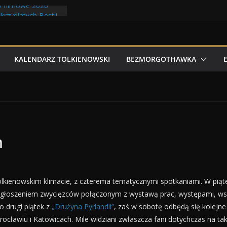
 filmowe 2026
rzydlatych Bestii
asnoludów z elfami
 Tolkonu
ry Tolk Folku!
KALENDARZ TOLKIENOWSKI
BEZMORGOTHAWKA
m
lkienowskim klimacie, z czterema tematycznymi spotkaniami. W pią
z ogłoszeniem zwycięzców połączonym z wystawą prac, występami, ws
o drugi piątek z
„Drużyna Pyrlandii”
, zaś w sobotę odbędą się kolejn
ocławiu i Katowicach. Mile widziani zwłaszcza fani dotychczas na tak