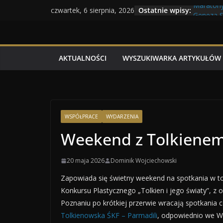
Przejdź
Maratony
Ostatnie wpisy:
czwartek, 6 sierpnia, 2026
Geneza Sk
do
Wojna kr
treści
Program
Dzień dob
AKTUALNOŚCI
WYSZUKIWARKA ARTYKUŁÓW
WSPÓŁPRACE
WYDARZENIA
Weekend z Tolkiene
20 maja 2026
Dominik Wojciechowski
Zapowiada się świetny weekend na spotkania w to
Konkursu Plastycznego „Tolkien i jego światy”, 
Poznaniu po krótkiej przerwie wracają spotkania c
Tolkienowska ŚKF – Parmadili
, odpowiednio we Wr