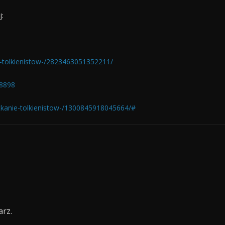
j:
-tolkienistow-/2823463051352211/
78898
kanie-tolkienistow-/1300845918045664/#
rz.