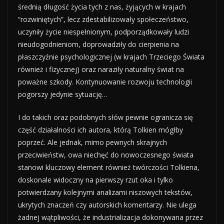
średnią długość życia tych z nas, żyjących w krajach
“rozwiniętych”, lecz zdestabilizowały społeczeństwo,
uczyniły życie niespełnionym, podporządkowały ludzi
nieudogodnieniom, doprowadziły do cierpienia na
płaszczyźnie psychologicznej (w krajach Trzeciego Świata
również i fizycznej) oraz naraziły naturalny świat na
poważne szkody. Kontynuowanie rozwoju technologii
pogorszy jedynie sytuację…
I do takich oraz podobnych słów pewnie ogranicza się
część działalności ich autora, którą Tolkien mógłby
poprzeć. Ale jednak, mimo pewnych skrajnych
przeciwieństw, owa niechęć do nowoczesnego świata
stanowi kluczowy element również twórczości Tolkiena,
doskonale widoczny na pierwszy rzut oka i tylko
potwierdzany kolejnymi analizami niszowych tekstów,
ukrytych znaczeń czy autorskich komentarzy. Nie ulega
żadnej wątpliwości, że industrializacja dokonywana przez