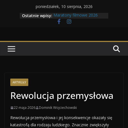
Przejdź
poniedziałek, 10 sierpnia, 2026
do
Ostatnie wpisy:
Maratony filmowe 2026
treści
Geneza Skrzydlatych Bestii
Wojna krasnoludów z elfami
Program Tolkonu
Dzień dobry Tolk Folku!
ARTYKUŁY
Rewolucja przemysłowa
22 maja 2026
Dominik Wojciechowski
Rewolucja przemysłowa i jej konsekwencje okazały się
katastrofą dla rodzaju ludzkiego. Znacznie zwiększyły