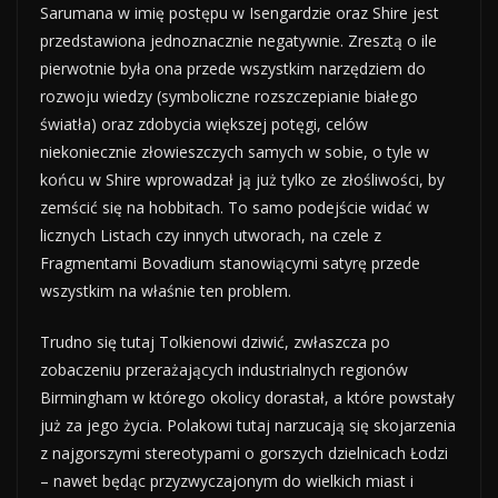
Sarumana w imię postępu w Isengardzie oraz Shire jest
przedstawiona jednoznacznie negatywnie. Zresztą o ile
pierwotnie była ona przede wszystkim narzędziem do
rozwoju wiedzy (symboliczne rozszczepianie białego
światła) oraz zdobycia większej potęgi, celów
niekoniecznie złowieszczych samych w sobie, o tyle w
końcu w Shire wprowadzał ją już tylko ze złośliwości, by
zemścić się na hobbitach. To samo podejście widać w
licznych Listach czy innych utworach, na czele z
Fragmentami Bovadium stanowiącymi satyrę przede
wszystkim na właśnie ten problem.
Trudno się tutaj Tolkienowi dziwić, zwłaszcza po
zobaczeniu przerażających industrialnych regionów
Birmingham w którego okolicy dorastał, a które powstały
już za jego życia. Polakowi tutaj narzucają się skojarzenia
z najgorszymi stereotypami o gorszych dzielnicach Łodzi
– nawet będąc przyzwyczajonym do wielkich miast i