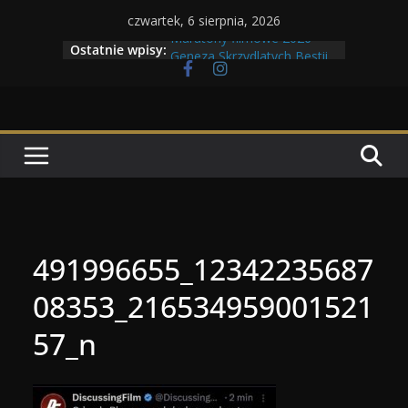
Przejdź
czwartek, 6 sierpnia, 2026
do
Maratony filmowe 2026
Ostatnie wpisy:
Geneza Skrzydlatych Bestii
treści
Wojna krasnoludów z elfami
Program Tolkonu
Dzień dobry Tolk Folku!
491996655_12342235687
08353_216534959001521
57_n