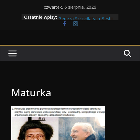
Przejdź
czwartek, 6 sierpnia, 2026
do
Maratony filmowe 2026
Ostatnie wpisy:
Geneza Skrzydlatych Bestii
treści
Wojna krasnoludów z elfami
Program Tolkonu
Dzień dobry Tolk Folku!
Maturka