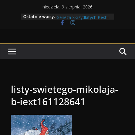
Przejdź
niedziela, 9 sierpnia, 2026
do
Maratony filmowe 2026
Ostatnie wpisy:
Geneza Skrzydlatych Bestii
treści
Wojna krasnoludów z elfami
Program Tolkonu
Dzień dobry Tolk Folku!
listy-swietego-mikolaja-
b-iext161128641