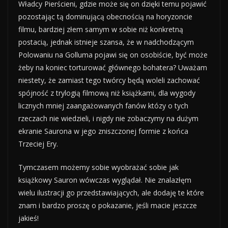
Władcy Pierścieni, gdzie może się on dzięki temu pojawić
pozostając tą dominującą obecnością na horyzoncie
filmu, bardziej złem samym w sobie niż konkretną
postacią, jednak istnieje szansa, że w nadchodzącym
Polowaniu na Golluma pojawi się on osobiście, być może
żeby na koniec torturować głównego bohatera? Uważam
niestety, że zamiast tego twórcy będą woleli zachować
spójność z trylogią filmową niż książkami, dla wygody
licznych mniej zaangażowanych fanów któzy o tych
rzeczach nie wiedzieli, i nigdy nie zobaczymy na dużym
ekranie Saurona w jego zniszczonej formie z końca
Trzeciej Ery.
Tymczasem możemy sobie wyobrażać sobie jak
książkowy Sauron wówczas wyglądał. Nie znalazłęm
wielu ilustracji go przedstawiających, ale dodaję te które
znam i bardzo proszę o pokazanie, jeśli macie jeszcze
jakieś!