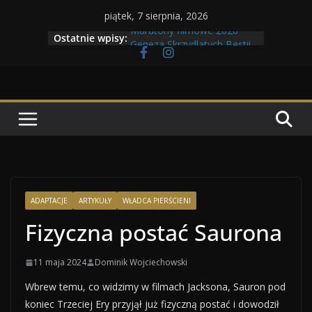
Przejdź
piątek, 7 sierpnia, 2026
do
Maratony filmowe 2026
Ostatnie wpisy:
treści
Geneza Skrzydlatych Bestii
Wojna krasnoludów z elfami
Program Tolkonu
Dzień dobry Tolk Folku!
ADAPTACJE
ARTYKUŁY
WŁADCA PIERŚCIENI
Fizyczna postać Saurona
11 maja 2024
Dominik Wojciechowski
Wbrew temu, co widzimy w filmach Jacksona, Sauron pod
koniec Trzeciej Ery przyjął już fizyczną postać i dowodził